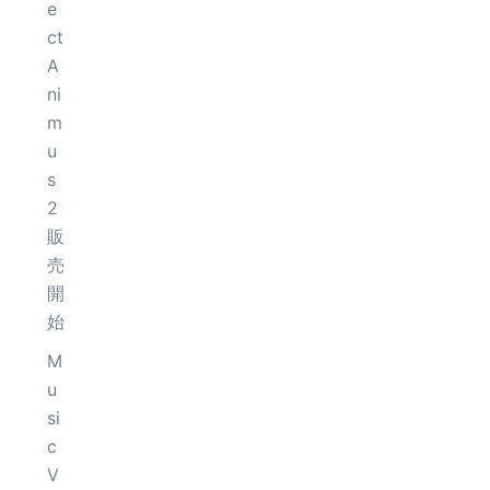
e
ct
A
ni
m
u
s
2
販
売
開
始
M
u
si
c
V