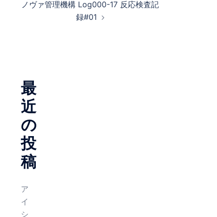
ノヴァ管理機構 Log000-17 反応検査記
ゲ
録#01
ー
シ
ョ
ン
最
近
の
投
稿
ア
イ
シ