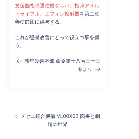
支援脳指揮通信機タルバ、指弾アサル
トライフル、エフォン投射器
を第二改
善使節団に供与する。
これが惑星改善にとって役立つ事を願
う。
<– 惑星改善本部 命令第十八号三十三
令より –>
投
メセニ統合機構 VL00X02 図書と劇
稿
場の世界
ナ
ビ