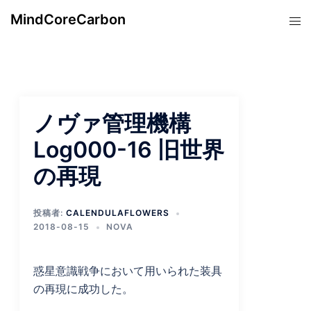
コ
MindCoreCarbon
ト
ン
グ
テ
ル
ン
メ
ツ
ニ
へ
ュ
ス
ノヴァ管理機構
ー
キ
Log000-16 旧世界
ッ
の再現
プ
投稿者:
CALENDULAFLOWERS
2018-08-15
NOVA
惑星意識戦争において用いられた装具
の再現に成功した。