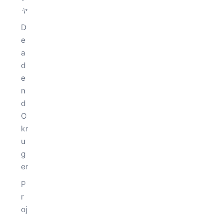
ャ
D
e
a
d
e
n
d
O
kr
u
g
er
P
r
oj