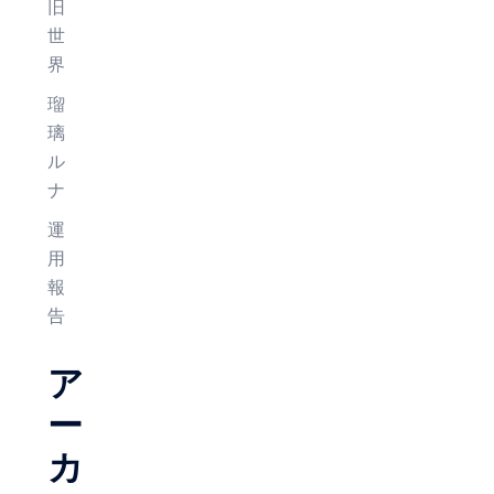
旧
世
界
瑠
璃
ル
ナ
運
用
報
告
ア
ー
カ