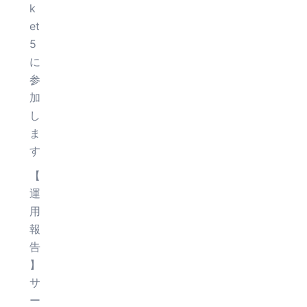
k
et
5
に
参
加
し
ま
す
【
運
用
報
告
】
サ
ー