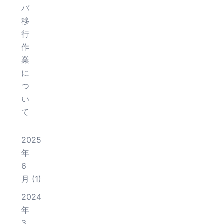
バ
移
行
作
業
に
つ
い
て
2025
年
6
月
(1)
2024
年
3