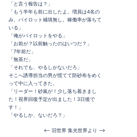
「と言う報告は？」
「もう半年も前に出したよ。増員は4名の
み、パイロット補填無し。稼働率が落ちて
いる」
「俺がパイロットをやる」
「お前が？以前触ったのはいつだ？」
「7年前だ」
「無茶だ」
「それでも、やるしかないだろ」
そこへ誘導担当の男が慌てて防砂布をめく
って中に入ってきた。
「リーダー！砂嵐が！少し落ち着きまし
た！視界回復予定が出ました！3日後で
す！」
「やるしか、ないだろ？」
<– 旧世界 集光世界より –>