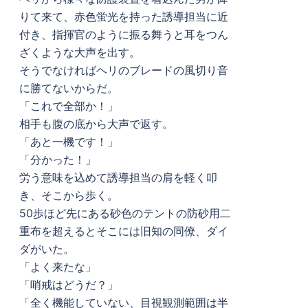
りて来て、赤色蛍光を持った誘導担当に近
付き、指揮官のように振る舞うと耳をつん
ざくような大声を出す。
そうでなければヘリのブレードの風切り音
に勝てないからだ。
「これで全部か！」
相手も腹の底から大声で返す。
「あと一機です！」
「分かった！」
労う意味を込めて誘導担当の肩を軽く叩
き、そこから歩く。
50歩ほど先にある砂色のテントの防砂用二
重布を超えるとそこには旧知の同僚、ダイ
ダがいた。
「よく来たな」
「哨戒はどうだ？」
「全く機能していない、目視観測範囲は半