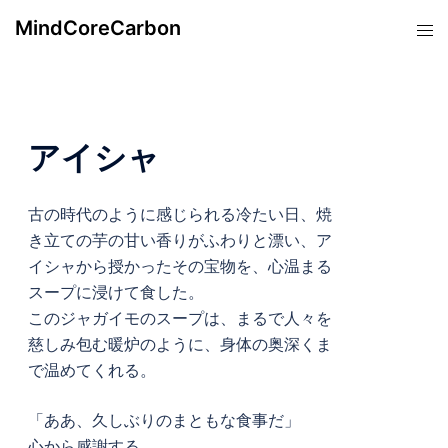
コ
MindCoreCarbon
ト
ン
グ
テ
ル
ン
メ
ツ
ニ
へ
アイシャ
ュ
ス
ー
キ
古の時代のように感じられる冷たい日、焼
ッ
き立ての芋の甘い香りがふわりと漂い、ア
プ
イシャから授かったその宝物を、心温まる
スープに浸けて食した。
このジャガイモのスープは、まるで人々を
慈しみ包む暖炉のように、身体の奥深くま
で温めてくれる。
「ああ、久しぶりのまともな食事だ」
心から感謝する。