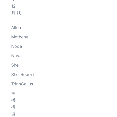
12
月
(1)
Allen
Metheny
Node
Nova
Shell
ShellReport
TrinhGallus
主
機
構
復