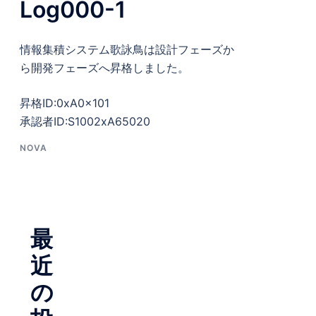
Log000-1
情報集積システム歌詠鳥は設計フェーズか
ら開発フェーズへ昇格しました。
昇格ID:0xA0x101
承認者ID:S1002xA65020
NOVA
最
近
の