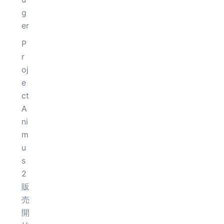
g
er
P
r
oj
e
ct
A
ni
m
u
s
2
販
売
開