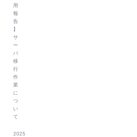
用
報
告
】
サ
ー
バ
移
行
作
業
に
つ
い
て
2025