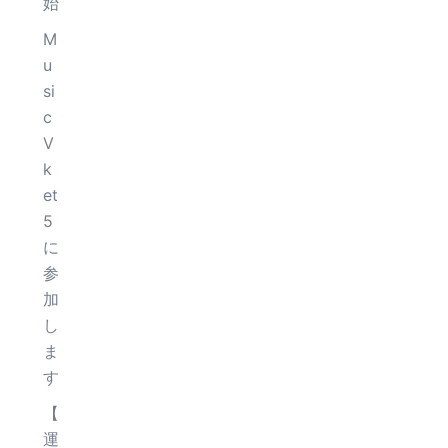
始
M
u
si
c
V
k
et
5
に
参
加
し
ま
す
【
運