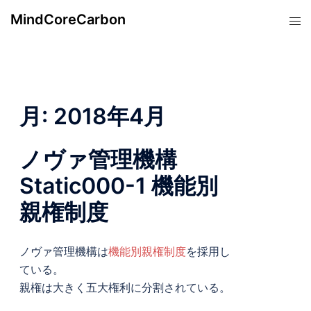
コ
MindCoreCarbon
ト
ン
グ
テ
ル
ン
メ
ツ
ニ
へ
ュ
月:
2018年4月
ス
ー
キ
ッ
ノヴァ管理機構
プ
Static000-1 機能別
親権制度
ノヴァ管理機構は
機能別親権制度
を採用し
ている。
親権は大きく五大権利に分割されている。