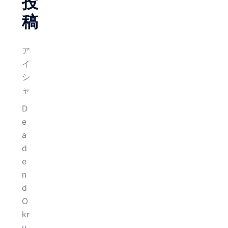
投
稿
ア
イ
シ
ャ
D
e
a
d
e
n
d
O
kr
u