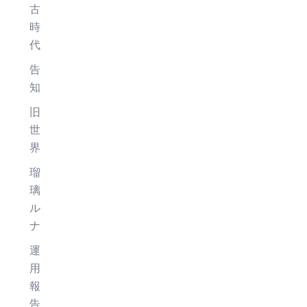
古
時
代
告
知
旧
世
界
瑠
璃
ル
ナ
運
用
報
告