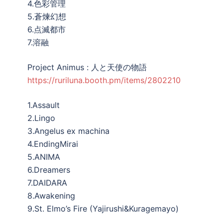
4.色彩管理
5.蒼煉幻想
6.点滅都市
7.溶融
Project Animus : 人と天使の物語
https://ruriluna.booth.pm/items/2802210
1.Assault
2.Lingo
3.Angelus ex machina
4.EndingMirai
5.ANIMA
6.Dreamers
7.DAIDARA
8.Awakening
9.St. Elmo’s Fire (Yajirushi&Kuragemayo)