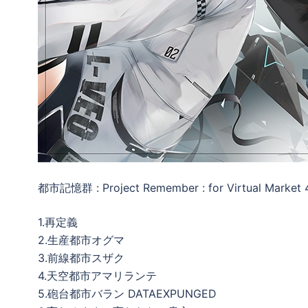
都市記憶群 : Project Remember : for Virtual Market 
1.再定義
2.生産都市オグマ
3.前線都市スザク
4.天空都市アマリランテ
5.砲台都市バラン DATAEXPUNGED