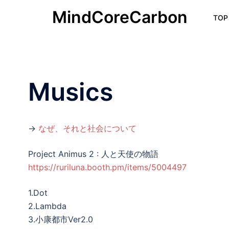
コ
MindCoreCarbon
TOP
ン
テ
ン
ツ
へ
Musics
ス
キ
ッ
プ
→
なぜ、それと社会について
Project Animus 2 : 人と天使の物語
https://ruriluna.booth.pm/items/5004497
1.Dot
2.Lambda
3.小康都市Ver2.0