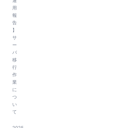
運
用
報
告
】
サ
ー
バ
移
行
作
業
に
つ
い
て
2025