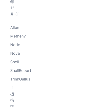
年
12
月
(1)
Allen
Metheny
Node
Nova
Shell
ShellReport
TrinhGallus
主
機
構
復