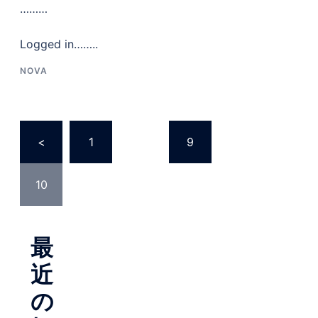
………
Logged in……..
NOVA
投
<
1
…
9
稿
の
10
ペ
ー
ジ
最
送
り
近
の