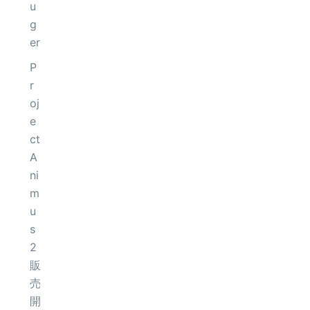
u
g
er
P
r
oj
e
ct
A
ni
m
u
s
2
販
売
開