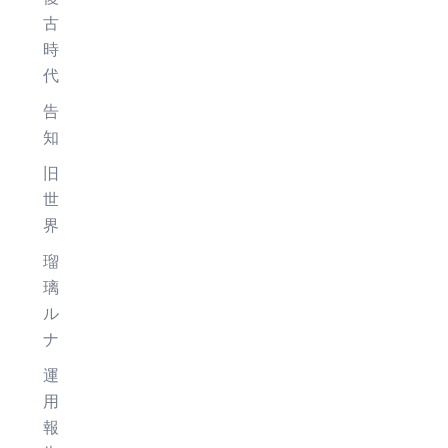
古
時
代
告
知
旧
世
界
瑠
璃
ル
ナ
運
用
報