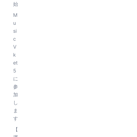
始
M
u
si
c
V
k
et
5
に
参
加
し
ま
す
【