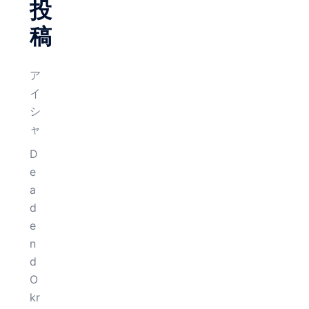
投
稿
ア
イ
シ
ャ
D
e
a
d
e
n
d
O
kr