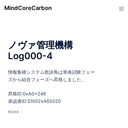
コ
MindCoreCarbon
ト
ン
グ
テ
ル
ン
メ
ツ
ニ
へ
ノヴァ管理機構
ュ
ス
ー
Log000-4
キ
ッ
プ
情報集積システム歌詠鳥は単体試験フェー
ズから結合フェーズへ昇格しました。
昇格ID:0xA0x248
承認者ID:S1002xA65020
NOVA