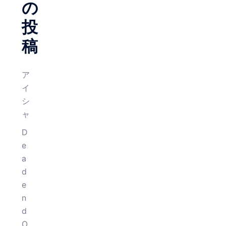
の
投
稿
ア
イ
シ
ャ
D
e
a
d
e
n
d
O