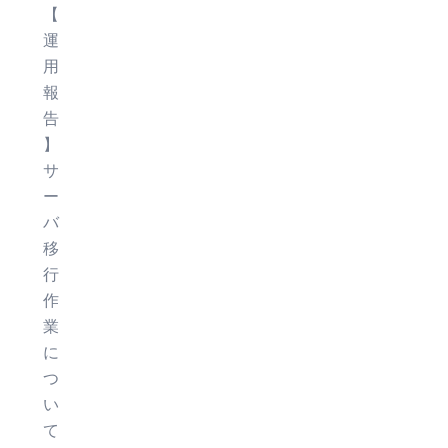
【
運
用
報
告
】
サ
ー
バ
移
行
作
業
に
つ
い
て