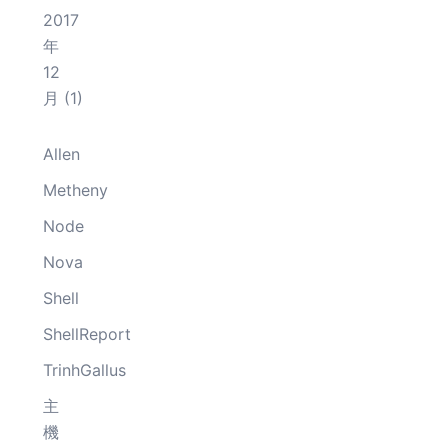
2017
年
12
月
(1)
Allen
Metheny
Node
Nova
Shell
ShellReport
TrinhGallus
主
機