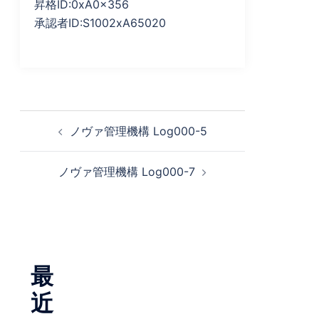
昇格ID:0xA0x356
承認者ID:S1002xA65020
投
ノヴァ管理機構 Log000-5
稿
ナ
ノヴァ管理機構 Log000-7
ビ
ゲ
ー
シ
ョ
最
ン
近