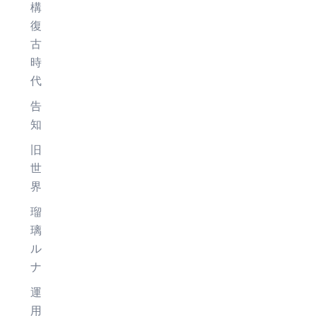
構
復
古
時
代
告
知
旧
世
界
瑠
璃
ル
ナ
運
用