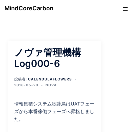
コ
MindCoreCarbon
ト
ン
グ
テ
ル
ン
メ
ツ
ニ
へ
ュ
ス
ノヴァ管理機構
ー
キ
Log000-6
ッ
プ
投稿者:
CALENDULAFLOWERS
2018-05-20
NOVA
情報集積システム歌詠鳥はUATフェー
ズから本番稼働フェーズへ昇格しまし
た。