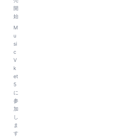
売
開
始
M
u
si
c
V
k
et
5
に
参
加
し
ま
す