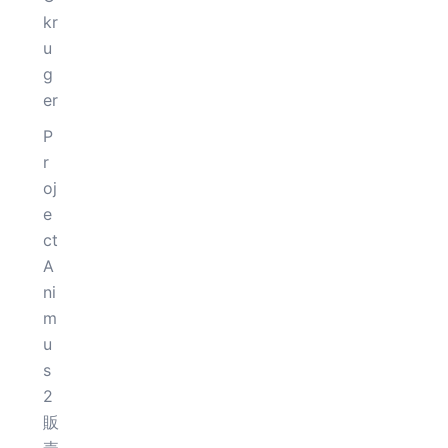
kr
u
g
er
P
r
oj
e
ct
A
ni
m
u
s
2
販