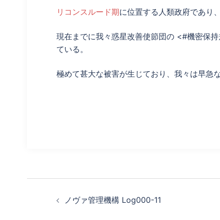
リコンスルード期
に位置する人類政府であり
現在までに我々惑星改善使節団の <#機密保持規
ている。
極めて甚大な被害が生じており、我々は早急
投
ノヴァ管理機構 Log000-11
稿