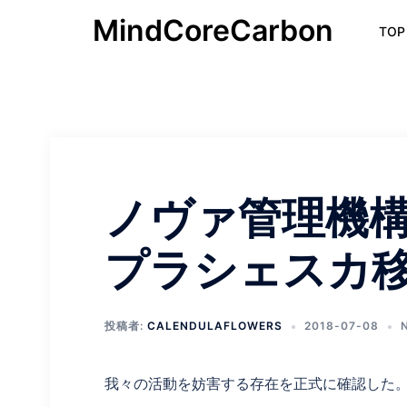
コ
MindCoreCarbon
TOP
ン
テ
ン
ツ
へ
ス
キ
ッ
ノヴァ管理機構 
プ
プラシェスカ
投稿者:
CALENDULAFLOWERS
2018-07-08
我々の活動を妨害する存在を正式に確認した