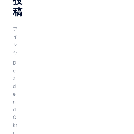
投
稿
ア
イ
シ
ャ
D
e
a
d
e
n
d
O
kr
u