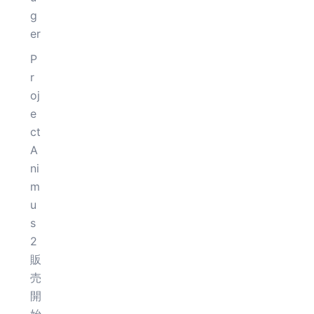
g
er
P
r
oj
e
ct
A
ni
m
u
s
2
販
売
開