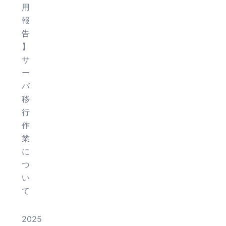
用
報
告
】
サ
ー
バ
移
行
作
業
に
つ
い
て
2025