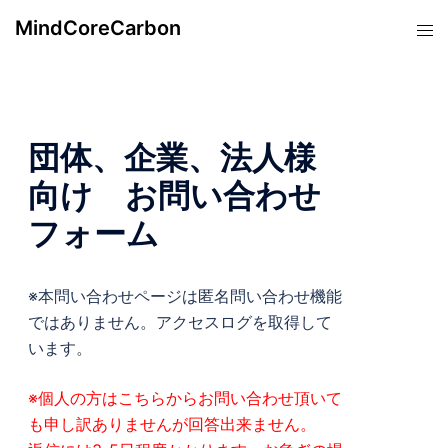
コ
MindCoreCarbon
ト
ン
グ
テ
ル
ン
メ
ツ
ニ
へ
団体、企業、法人様
ュ
ス
ー
向け お問い合わせ
キ
ッ
フォーム
プ
※本問い合わせページは匿名問い合わせ機能
ではありません。アクセスログを取得して
います。
※個人の方はこちらからお問い合わせ頂いて
も申し訳ありませんが回答出来ません。