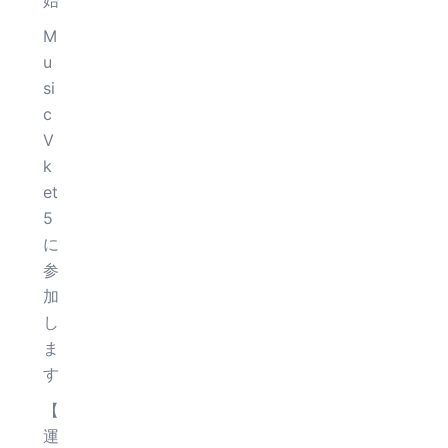
始
M
u
si
c
V
k
et
5
に
参
加
し
ま
す
【
運