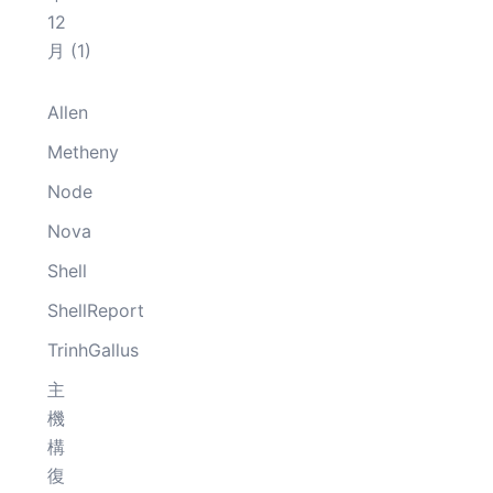
12
月
(1)
Allen
Metheny
Node
Nova
Shell
ShellReport
TrinhGallus
主
機
構
復