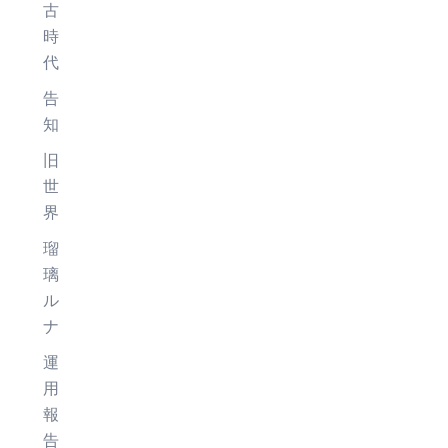
古
時
代
告
知
旧
世
界
瑠
璃
ル
ナ
運
用
報
告