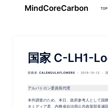
コ
MindCoreCarbon
TOP
ン
テ
ン
ツ
へ
ス
キ
ッ
国家 C-LH1-Lo
プ
投稿者:
CALENDULAFLOWERS
2019-10-12
アルバトロン委員長代理
本件調査のため、本日、政府参考人として国
ネミディア君、内務省自治局公共政策部長瀬