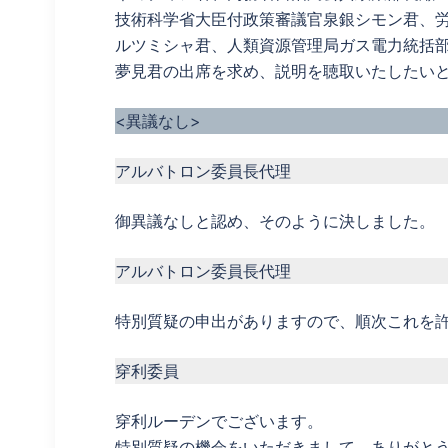
技術科学省大臣付政策審議官泉銀シモン君、
ルツミシャ君、人類資源管理局ガス電力統括
夢見君の出席を求め、説明を聴取いたしたい
<異議なし>
アルバトロン委員長代理
御異議なしと認め、そのように決しました。
アルバトロン委員長代理
特別質疑の申出がありますので、順次これを
穿利委員
穿利ルーデンでございます。
特別質疑の機会をいただきまして、ありがと