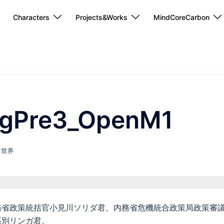
Characters
Projects&Works
MindCoreCarbon
gPre3_OpenM1
旧世界
務省政策統括官小見川ソリダ君、内務省危機統合政策局政策審
區別リンガ君、