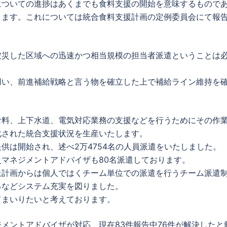
についての進捗はあくまでも食料支援の開始を意味するもので
ります。これについては統合食料支援計画の定例委員会にて報
被災した区域への迅速かつ相当規模の担当者派遣ということは
用い、前進補給戦略と言う物を確立した上で補給ライン維持を
食料、上下水道、電気対応業務の支援などを行うためにその作
化された統合支援状況を生産いたします。
供は開始され、述べ2万4754名の人員派遣をいたしました。
マネジメントアドバイザも80名派遣しております。
送計画からは個人ではくチーム単位での派遣を行うチーム派遣
るなどシステム充実を図りました。
てまいりたいと考えております。
メントアドバイザが対応、現在83件報告中76件が解決したと