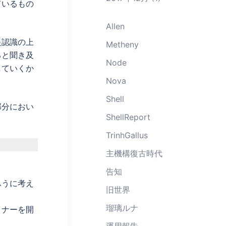
ているもの
Allen
提認識の上
Metheny
ると聞き及
Node
していくか
Nova
Shell
部分におい
ShellReport
TrinhGallus
主機構復古時代
告知
ふうに考え
旧世界
瑠璃ルナ
ミナーを開