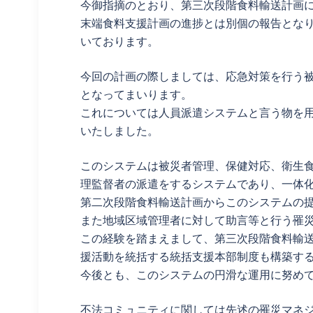
今御指摘のとおり、第三次段階食料輸送計画
末端食料支援計画の進捗とは別個の報告とな
いております。
今回の計画の際しましては、応急対策を行う
となってまいります。
これについては人員派遣システムと言う物を
いたしました。
このシステムは被災者管理、保健対応、衛生
理監督者の派遣をするシステムであり、一体
第二次段階食料輸送計画からこのシステムの提
また地域区域管理者に対して助言等と行う罹災
この経験を踏まえまして、第三次段階食料輸
援活動を統括する統括支援本部制度も構築す
今後とも、このシステムの円滑な運用に努め
不法コミュニティに関しては先述の罹災マネジ