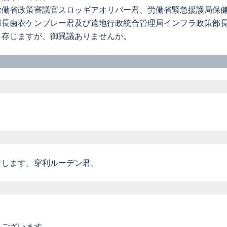
労働省政策審議官スロッギアオリバー君、労働省緊急援護局保
部長歯衣ケンブレー君及び遠地行政統合管理局インフラ政策部
と存じますが、御異議ありませんか。
許します。穿利ルーデン君。
うございます。