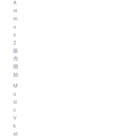
A
ni
m
u
s
2
販
売
開
始
M
u
si
c
V
k
et