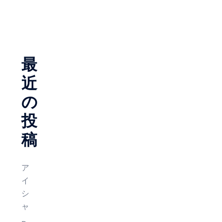
ゲ
ー
シ
ョ
最
ン
近
の
投
稿
ア
イ
シ
ャ