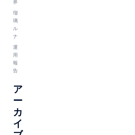
界
瑠
璃
ル
ナ
運
用
報
告
ア
ー
カ
イ
ブ