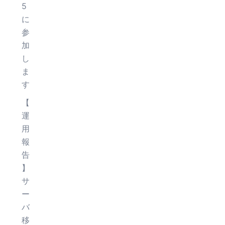
5
に
参
加
し
ま
す
【
運
用
報
告
】
サ
ー
バ
移