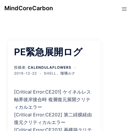
コ
MindCoreCarbon
ト
ン
グ
テ
ル
ン
メ
ツ
ニ
へ
ュ
ス
PE緊急展開ログ
ー
キ
ッ
投稿者:
CALENDULAFLOWERS
プ
2019-12-22
SHELL
、
瑠璃ルナ
[Critical Error:CE201] ケイネルレス
軸界彼岸接合時 複層復元展開クリテ
ィカルエラー
[Critical Error:CE202] 第二緋膜経由
復元クリティカルエラー
[Critical Error:CE203] 再構築クリテ