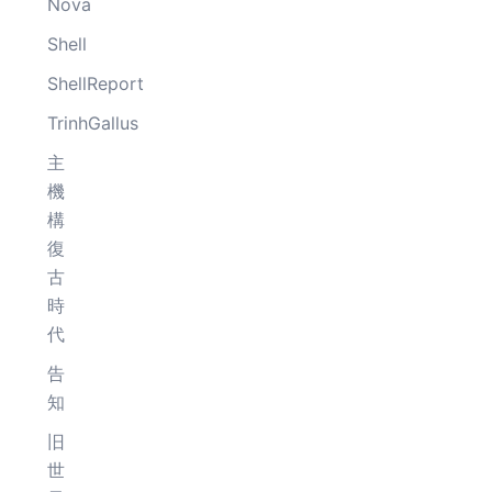
Nova
Shell
ShellReport
TrinhGallus
主
機
構
復
古
時
代
告
知
旧
世