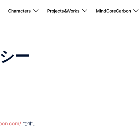
Characters
Projects&Works
MindCoreCarbon
シー
rbon.com/
です。