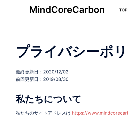
コ
MindCoreCarbon
TOP
ン
テ
ン
ツ
へ
プライバシーポリ
ス
キ
ッ
プ
最終更新日：2020/12/02
前回更新日：2019/08/30
私たちについて
私たちのサイトアドレスは
https://www.mindcoreca