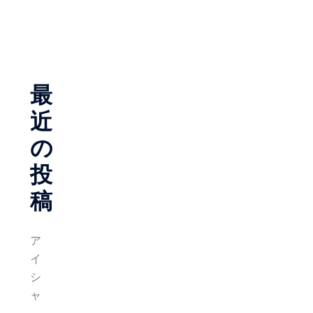
ゲ
ー
シ
ョ
最
ン
近
の
投
稿
ア
イ
シ
ャ