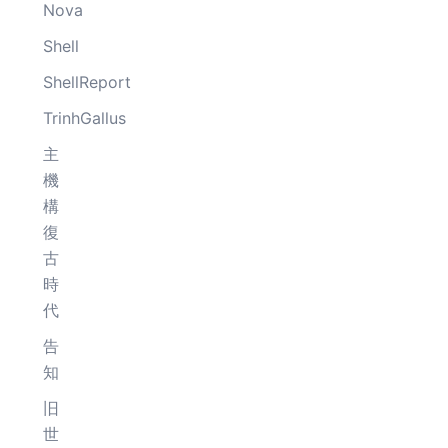
Nova
Shell
ShellReport
TrinhGallus
主
機
構
復
古
時
代
告
知
旧
世