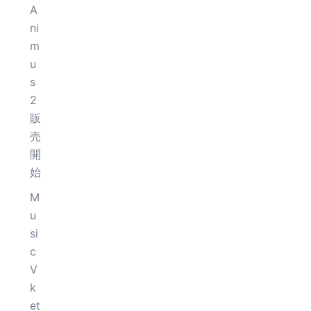
A
ni
m
u
s
2
販
売
開
始
M
u
si
c
V
k
et