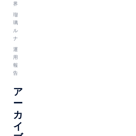
界
瑠
璃
ル
ナ
運
用
報
告
ア
ー
カ
イ