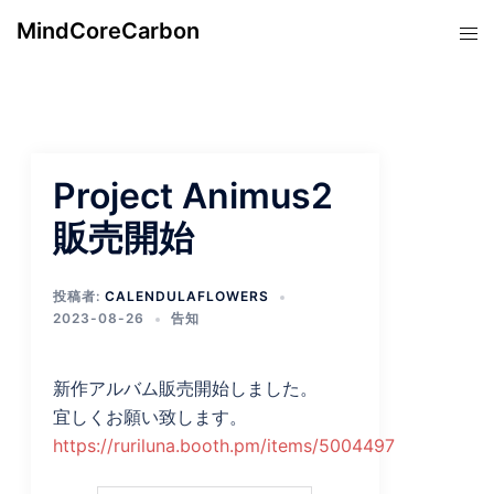
コ
MindCoreCarbon
ト
ン
グ
テ
ル
ン
メ
ツ
ニ
へ
ュ
ス
Project Animus2
ー
キ
販売開始
ッ
プ
投稿者:
CALENDULAFLOWERS
2023-08-26
告知
新作アルバム販売開始しました。
宜しくお願い致します。
https://ruriluna.booth.pm/items/5004497