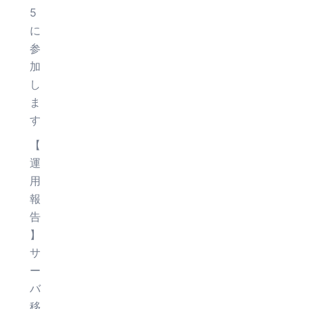
5
に
参
加
し
ま
す
【
運
用
報
告
】
サ
ー
バ
移