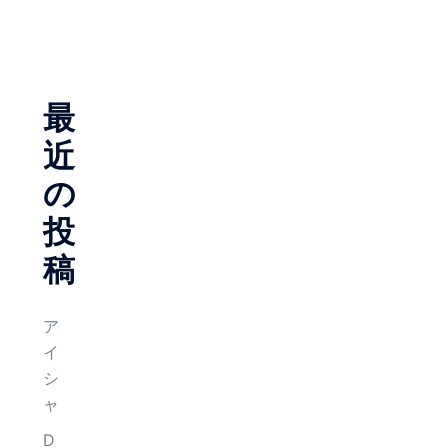
XLoC.X-0A0A1C885SD.DeN.669.LoC
最
近
の
投
稿
ア
イ
シ
ャ
D