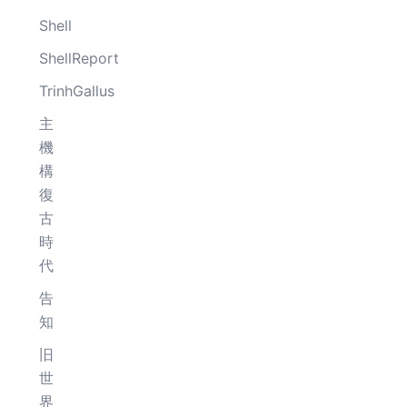
Shell
ShellReport
TrinhGallus
主
機
構
復
古
時
代
告
知
旧
世
界