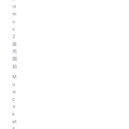
ni
m
u
s
2
販
売
開
始
M
u
si
c
V
k
et