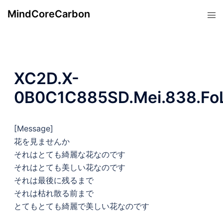
コ
MindCoreCarbon
ト
ン
グ
テ
ル
ン
メ
ツ
ニ
へ
XC2D.X-
ュ
ス
ー
0B0C1C885SD.Mei.838.Fo
キ
ッ
プ
[Message]
花を見ませんか
それはとても綺麗な花なのです
それはとても美しい花なのです
それは最後に残るまで
それは枯れ散る前まで
とてもとても綺麗で美しい花なのです