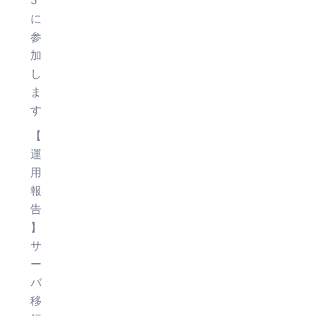
5
に
参
加
し
ま
す
【
運
用
報
告
】
サ
ー
バ
移