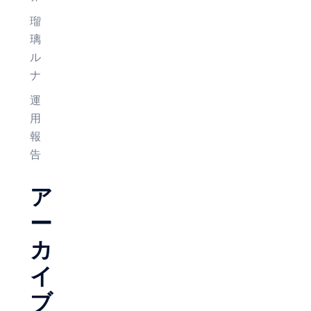
瑠
璃
ル
ナ
運
用
報
告
ア
ー
カ
イ
ブ