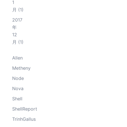
1
月
(1)
2017
年
12
月
(1)
Allen
Metheny
Node
Nova
Shell
ShellReport
TrinhGallus