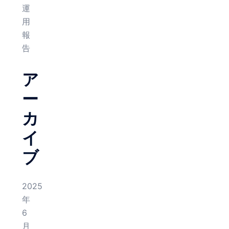
運
用
報
告
ア
ー
カ
イ
ブ
2025
年
6
月