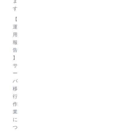
ま
す
【
運
用
報
告
】
サ
ー
バ
移
行
作
業
に
つ