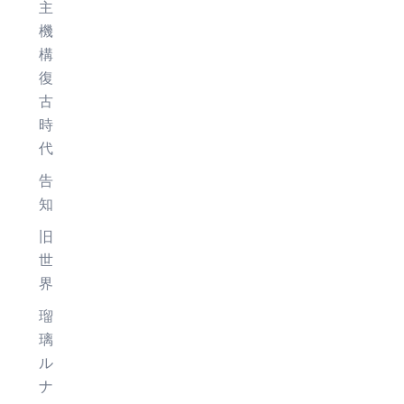
主
機
構
復
古
時
代
告
知
旧
世
界
瑠
璃
ル
ナ