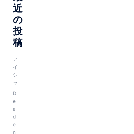
近
の
投
稿
ア
イ
シ
ャ
D
e
a
d
e
n