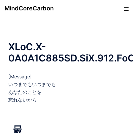
コ
MindCoreCarbon
ト
ン
グ
テ
ル
ン
メ
ツ
ニ
へ
XLoC.X-
ュ
ス
ー
0A0A1C885SD.SiX.912.Fo
キ
ッ
プ
[Message]
いつまでもいつまでも
あなたのことを
忘れないから
最