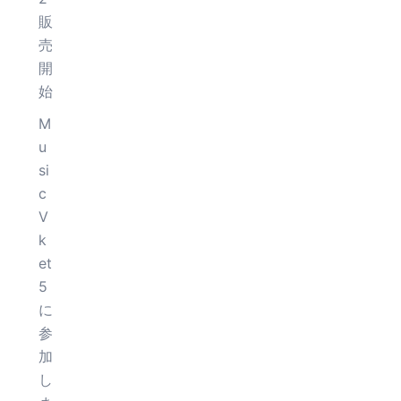
販
売
開
始
M
u
si
c
V
k
et
5
に
参
加
し