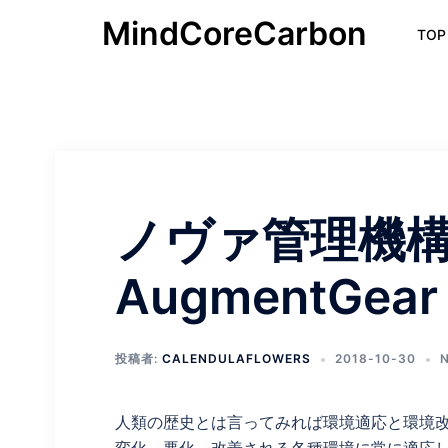
コ
MindCoreCarbon
TOP
ン
テ
ン
ツ
へ
ス
キ
ッ
ノヴァ管理機構 L
プ
AugmentGear
投稿者:
CALENDULAFLOWERS
2018-10-30
人類の歴史とは言ってみれば環境適応と環境