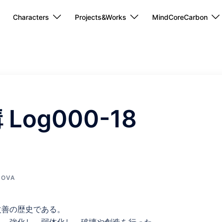
Characters
Projects&Works
MindCoreCarbon
og000-18
NOVA
改善の歴史である。