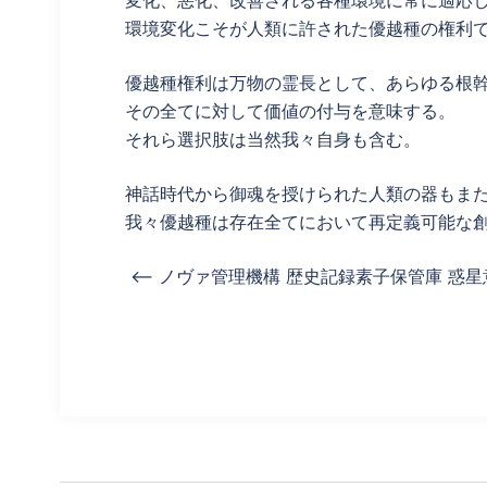
変化、悪化、改善される各種環境に常に適応
環境変化こそが人類に許された優越種の権利
優越種権利は万物の霊長として、あらゆる根
その全てに対して価値の付与を意味する。
それら選択肢は当然我々自身も含む。
神話時代から御魂を授けられた人類の器もま
我々優越種は存在全てにおいて再定義可能な
<– ノヴァ管理機構 歴史記録素子保管庫 惑