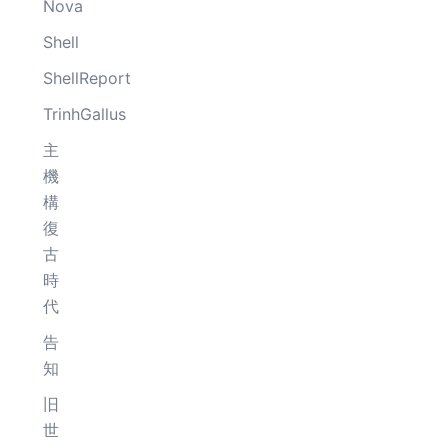
Nova
Shell
ShellReport
TrinhGallus
主
機
構
復
古
時
代
告
知
旧
世