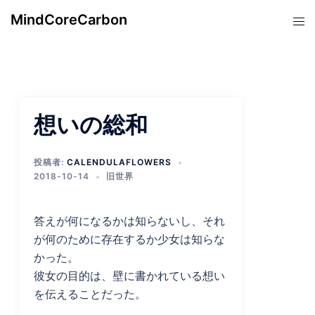
コ
MindCoreCarbon
ト
ン
グ
テ
ル
ン
メ
ツ
ニ
へ
ュ
ス
想いの総和
ー
キ
ッ
投稿者:
CALENDULAFLOWERS
プ
2018-10-14
旧世界
答えが何になるかは知らないし、それ
が何のために存在するか少女は知らな
かった。
彼女の目的は、壁に書かれている想い
を伝えることだった。