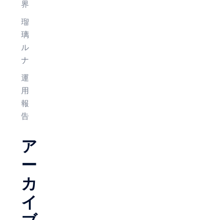
界
瑠
璃
ル
ナ
運
用
報
告
ア
ー
カ
イ