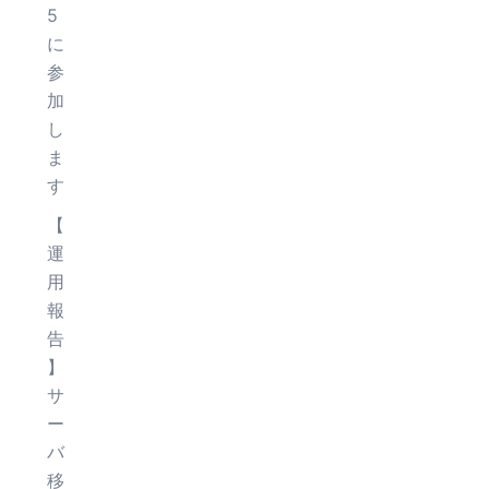
5
に
参
加
し
ま
す
【
運
用
報
告
】
サ
ー
バ
移