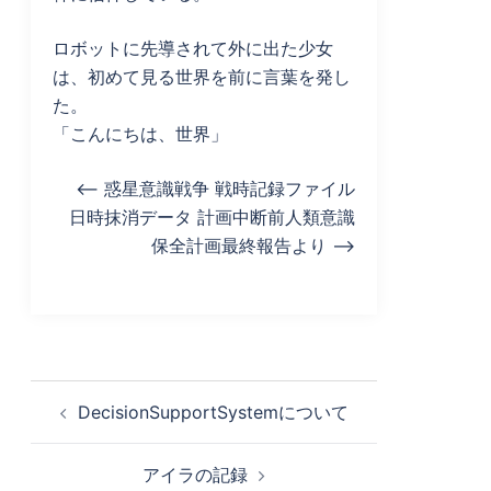
ロボットに先導されて外に出た少女
は、初めて見る世界を前に言葉を発し
た。
「こんにちは、世界」
<– 惑星意識戦争 戦時記録ファイル
日時抹消データ 計画中断前人類意識
保全計画最終報告より –>
投
DecisionSupportSystemについて
稿
ナ
アイラの記録
ビ