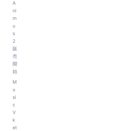
A
ni
m
u
s
2
販
売
開
始
M
u
si
c
V
k
et