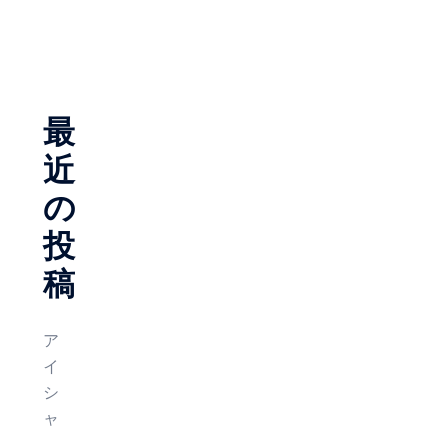
ゲ
ー
シ
ョ
最
ン
近
の
投
稿
ア
イ
シ
ャ